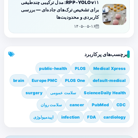
RPP‑YOLOv۱۱: مدل ترکیبی چندطیفی
برای تشخیص ترک‌های جاده‌ای — بررسی
کاربردی و محدودیت‌ها
۱۴۰۵-۰۵-۱۶
برچسب‌های پرکاربرد
public-health
PLOS
Medical Xpress
brain
Europe PMC
PLOS One
default-medical
ScienceDaily Health
سلامت عمومی
surgery
CDC
PubMed
cancer
سلامت روان
cardiology
FDA
infection
اپیدمیولوژی