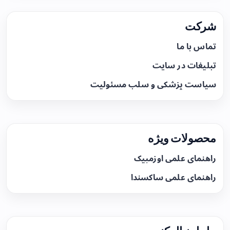
شرکت
تماس با ما
تبلیغات در سایت
سیاست پزشکی و سلب مسئولیت
محصولات ویژه
راهنمای علمی اوزمپیک
راهنمای علمی ساکسندا