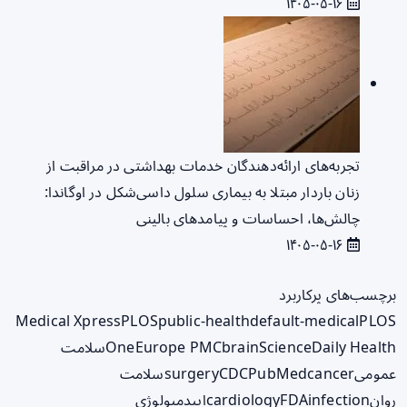
۱۴۰۵-۰۵-۱۶
تجربه‌های ارائه‌دهندگان خدمات بهداشتی در مراقبت از
زنان باردار مبتلا به بیماری سلول داسی‌شکل در اوگاندا:
چالش‌ها، احساسات و پیامدهای بالینی
۱۴۰۵-۰۵-۱۶
برچسب‌های پرکاربرد
Medical Xpress
PLOS
public-health
default-medical
PLOS
ScienceDaily Health
brain
Europe PMC
One
سلامت
عمومی
cancer
PubMed
CDC
surgery
سلامت
روان
infection
FDA
cardiology
اپیدمیولوژی