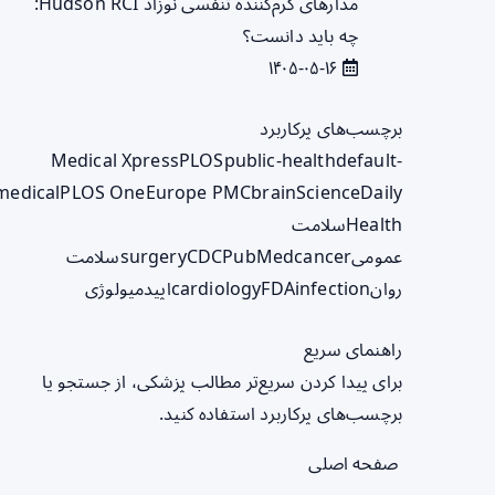
مدارهای گرم‌کننده تنفسی نوزاد Hudson RCI:
چه باید دانست؟
۱۴۰۵-۰۵-۱۶
برچسب‌های پرکاربرد
Medical Xpress
PLOS
public-health
default-
medical
PLOS One
Europe PMC
brain
ScienceDaily
Health
سلامت
عمومی
cancer
PubMed
CDC
surgery
سلامت
روان
infection
FDA
cardiology
اپیدمیولوژی
راهنمای سریع
برای پیدا کردن سریع‌تر مطالب پزشکی، از جستجو یا
برچسب‌های پرکاربرد استفاده کنید.
صفحه اصلی