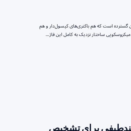
 phi92 یک myophage با طیف میزبان گسترده است که هم باکتری‌های کپسول‌دار و هم
ون میکروسکوپی ساختار نزدیک به کامل این فاژ…
رکیبی چندطیفی برای تشخیص