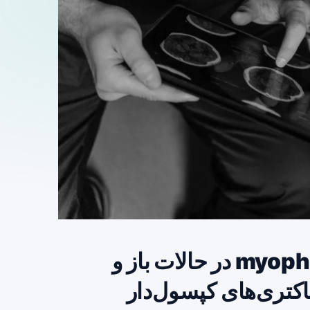
ساختارهای کامل فاژ myophage phi۹۲ در حالات باز و
اکتری‌های کپسول‌دار