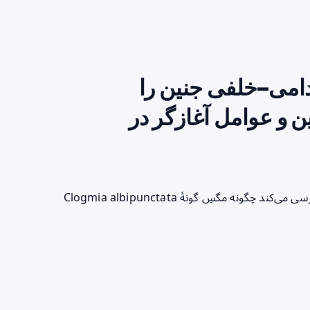
امی–خلفی جنین را
و عوامل آغازگر در
خلاصه سریع برای خواننده مطالعه‌ای در PLOS Biology (۲۰۲۶) بررسی می‌کند چگونه مگسِ گونهٔ Clogmia albipunctata