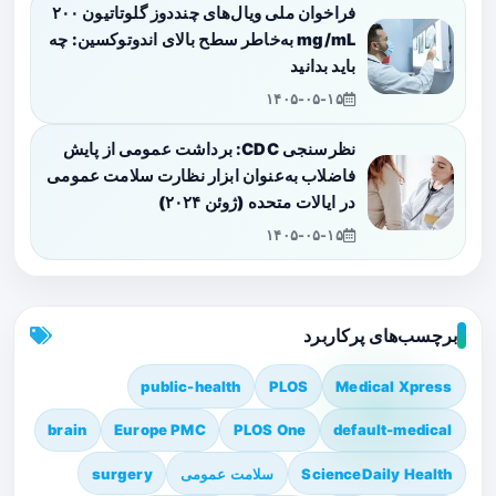
فراخوان ملی ویال‌های چنددوز گلوتاتیون ۲۰۰
mg/mL به‌خاطر سطح بالای اندوتوکسین: چه
باید بدانید
۱۴۰۵-۰۵-۱۵
نظرسنجی CDC: برداشت عمومی از پایش
فاضلاب به‌عنوان ابزار نظارت سلامت عمومی
در ایالات متحده (ژوئن ۲۰۲۴)
۱۴۰۵-۰۵-۱۵
برچسب‌های پرکاربرد
public-health
PLOS
Medical Xpress
brain
Europe PMC
PLOS One
default-medical
ScienceDaily Health
سلامت عمومی
surgery