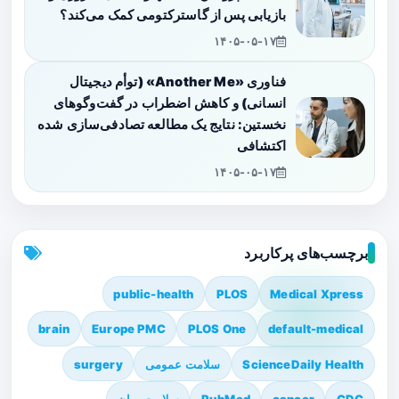
بازیابی پس از گاسترکتومی کمک می‌کند؟
۱۴۰۵-۰۵-۱۷
فناوری «Another Me» (توأم دیجیتال
انسانی) و کاهش اضطراب در گفت‌وگوهای
نخستین: نتایج یک مطالعه تصادفی‌سازی شده
اکتشافی
۱۴۰۵-۰۵-۱۷
برچسب‌های پرکاربرد
public-health
PLOS
Medical Xpress
brain
Europe PMC
PLOS One
default-medical
ScienceDaily Health
سلامت عمومی
surgery