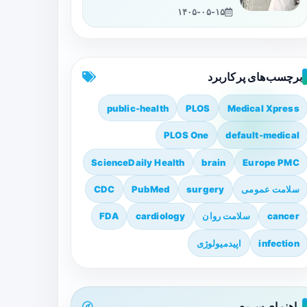
۱۴۰۵-۰۵-۱۵
برچسب‌های پرکاربرد
public-health
PLOS
Medical Xpress
PLOS One
default-medical
ScienceDaily Health
brain
Europe PMC
سلامت عمومی
surgery
PubMed
CDC
cancer
سلامت روان
cardiology
FDA
infection
اپیدمیولوژی
راهنمای سریع