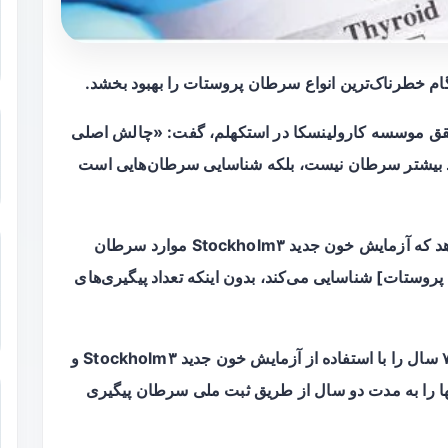
 خطرناک‌ترین انواع سرطان پروستات را بهبود بخشد.
محقق موسسه کارولینسکا در استکهلم، گفت: «چالش اصلی
 بیشتر سرطان نیست، بلکه شناسایی سرطان‌هایی است
او در یک بیانیه خبری افزود: «نتایج ما نشان می‌دهد که آزمایش خون جدید Stockholm۳ موارد سرطان
 [آنتی‌ژن اختصاصی پروستات] شناسایی می‌کند، بدون اینکه تعداد پیگیری‌های
محققان در سوئد بیش از ۱۲۶۰۰ مرد بین ۵۰ تا ۷۴ سال را با استفاده از آزمایش خون جدید Stockholm۳ و
ردند و سپس آنها را به مدت دو سال از طریق ثبت ملی سرطان پیگیری