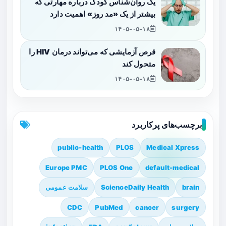
یک روان‌شناس کودک درباره مهارتی که
بیشتر از یک «مد روز» اهمیت دارد
۱۴۰۵-۰۵-۱۸
قرص آزمایشی که می‌تواند درمان HIV را
متحول کند
۱۴۰۵-۰۵-۱۸
برچسب‌های پرکاربرد
public-health
PLOS
Medical Xpress
Europe PMC
PLOS One
default-medical
brain
ScienceDaily Health
سلامت عمومی
CDC
PubMed
cancer
surgery