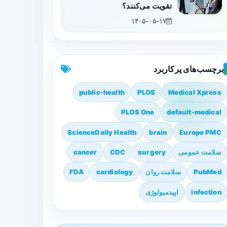
تقویت می‌کنند؟
۱۴۰۵-۰۵-۱۷
برچسب‌های پرکاربرد
public-health
PLOS
Medical Xpress
PLOS One
default-medical
ScienceDaily Health
brain
Europe PMC
سلامت عمومی
surgery
CDC
cancer
PubMed
سلامت روان
cardiology
FDA
infection
اپیدمیولوژی