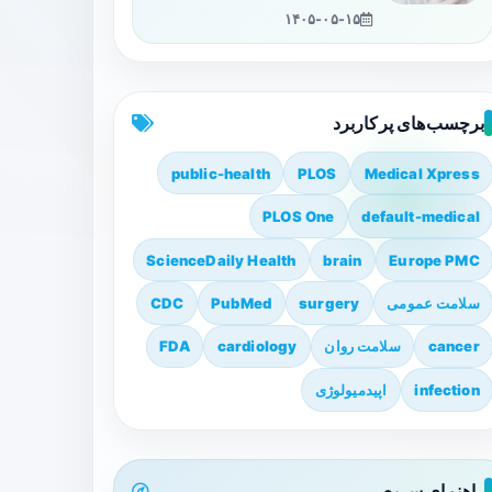
۱۴۰۵-۰۵-۱۵
برچسب‌های پرکاربرد
public-health
PLOS
Medical Xpress
PLOS One
default-medical
ScienceDaily Health
brain
Europe PMC
سلامت عمومی
surgery
PubMed
CDC
cancer
سلامت روان
cardiology
FDA
infection
اپیدمیولوژی
راهنمای سریع