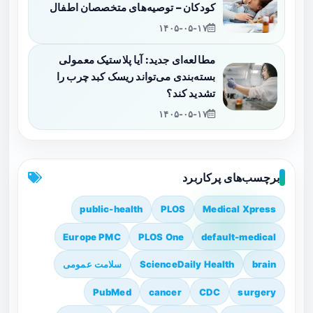
کودکان – توصیه‌های متخصصان اطفال
۱۴۰۵-۰۵-۱۷
مطالعه‌ای جدید: آیا پلاستیک معمولی
بسته‌بندی می‌تواند ریسک کبد چرب را
تشدید کند؟
۱۴۰۵-۰۵-۱۷
برچسب‌های پرکاربرد
public-health
PLOS
Medical Xpress
Europe PMC
PLOS One
default-medical
brain
ScienceDaily Health
سلامت عمومی
PubMed
cancer
CDC
surgery