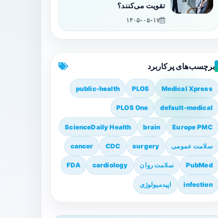
تقویت می‌کنند؟
۱۴۰۵-۰۵-۱۷
برچسب‌های پرکاربرد
public-health
PLOS
Medical Xpress
PLOS One
default-medical
ScienceDaily Health
brain
Europe PMC
سلامت عمومی
surgery
CDC
cancer
PubMed
سلامت روان
cardiology
FDA
infection
اپیدمیولوژی