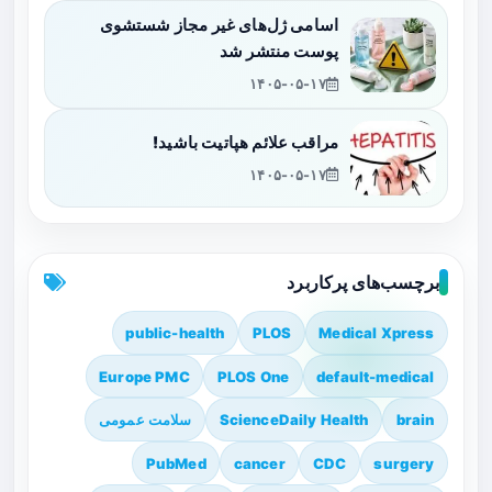
اسامی ژل‌های غیر مجاز شستشوی
پوست منتشر شد
۱۴۰۵-۰۵-۱۷
مراقب علائم هپاتیت باشید!
۱۴۰۵-۰۵-۱۷
برچسب‌های پرکاربرد
public-health
PLOS
Medical Xpress
Europe PMC
PLOS One
default-medical
brain
ScienceDaily Health
سلامت عمومی
PubMed
cancer
CDC
surgery