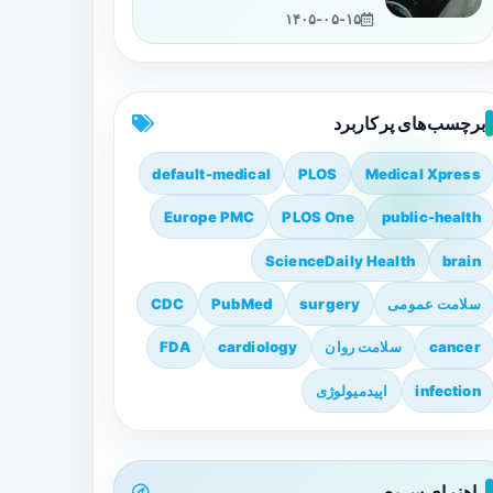
۱۴۰۵-۰۵-۱۵
برچسب‌های پرکاربرد
default-medical
PLOS
Medical Xpress
Europe PMC
PLOS One
public-health
ScienceDaily Health
brain
سلامت عمومی
surgery
PubMed
CDC
cancer
سلامت روان
cardiology
FDA
infection
اپیدمیولوژی
راهنمای سریع