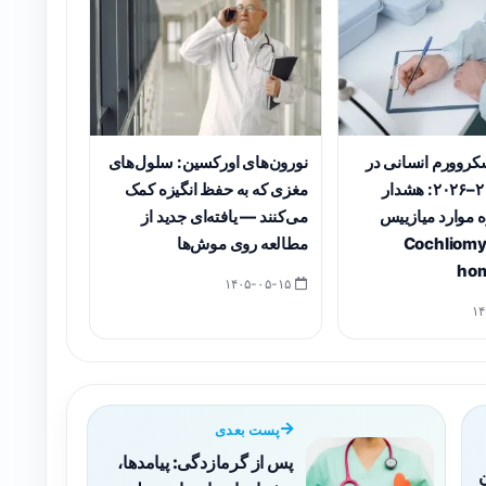
روورم انسانی در
نورون‌های اورکسین: سلول‌های
مکزیک ۲۰۲۵–۲۰۲۶: هشدار
مغزی که به حفظ انگیزه کمک
باره موارد میازییس
می‌کنند — یافته‌ای جدید از
ی از Cochliomyia
مطالعه روی موش‌ها
hom
۱۴۰۵-۰۵-۱۵
پست بعدی
پس از گرمازدگی: پیامدها،
ن