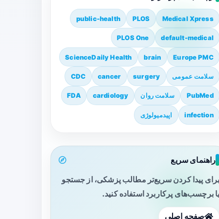
public-health
PLOS
Medical Xpress
PLOS One
default-medical
ScienceDaily Health
brain
Europe PMC
سلامت عمومی
surgery
cancer
CDC
PubMed
سلامت روان
cardiology
FDA
infection
اپیدمیولوژی
راهنمای سریع
رای پیدا کردن سریع‌تر مطالب پزشکی، از جستجو
ا برچسب‌های پرکاربرد استفاده کنید.
صفحه اصلی