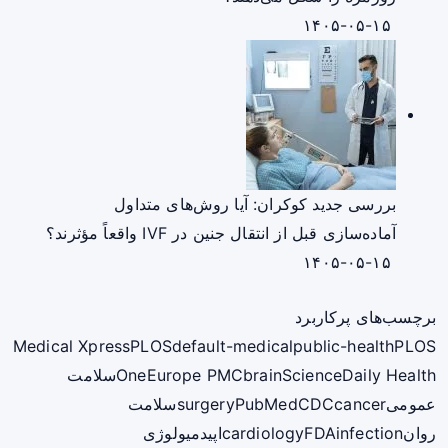
۱۴۰۵-۰۵-۱۵
بررسی جدید کوکران: آیا روش‌های متداول
آماده‌سازی قبل از انتقال جنین در IVF واقعاً مؤثرند؟
۱۴۰۵-۰۵-۱۵
برچسب‌های پرکاربرد
Medical Xpress
PLOS
default-medical
public-health
PLOS
ScienceDaily Health
brain
Europe PMC
One
سلامت
عمومی
cancer
CDC
PubMed
surgery
سلامت
روان
infection
FDA
cardiology
اپیدمیولوژی