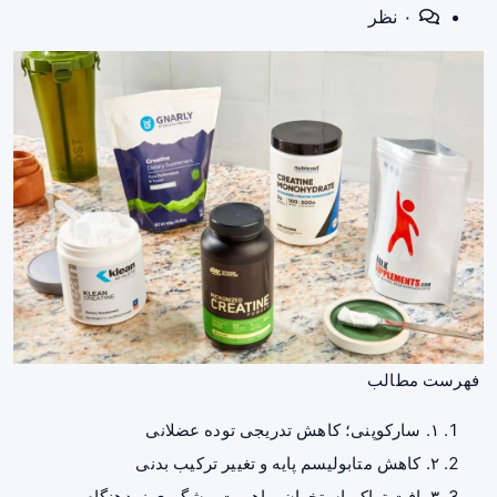
۰ نظر
فهرست مطالب
۱. سارکوپنی؛ کاهش تدریجی توده عضلانی
۲. کاهش متابولیسم پایه و تغییر ترکیب بدنی
۳. افت تراکم استخوان و اهمیت پیشگیری زودهنگام