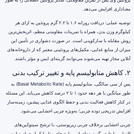
معناداری افزایش می‌دهد.
توصیه عملی: دریافت روزانه ۱.۶ تا ۲.۲ گرم پروتئین به ازای هر
کیلوگرم وزن بدن، همراه با تمرینات مقاومتی منظم، اثربخش‌ترین
روش مقابله با سارکوپنی است. در صورت دشواری در تأمین این
میزان از منابع غذایی، مکمل‌های پروتئینی معتبر که از داروخانه‌های
آنلاین مجاز تهیه می‌شوند می‌توانند گزینه‌ای ایمن و مؤثر باشند.
۲. کاهش متابولیسم پایه و تغییر ترکیب بدنی
پس از سی سالگی، متابولیسم پایه (Basal Metabolic Rate) به
طور میانگین با هر دهه حدود ۱ تا ۲ درصد کاهش می‌یابد. این مسئله
در کنار کاهش فعالیت بدنی و حفظ الگوی غذایی پیشین، زمینه‌ساز
افزایش تدریجی توده چربی؛ به‌ویژه چربی احشایی می‌شود.
چربی احشایی برخلاف چربی زیرپوستی، با ترشح سیتوکین‌های
التهابی با طیف گسترده‌ای از بیماری‌های متابولیک از جمله دیابت