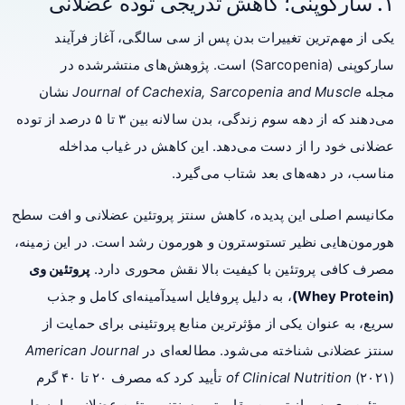
۱. سارکوپنی؛ کاهش تدریجی توده عضلانی
یکی از مهم‌ترین تغییرات بدن پس از سی سالگی، آغاز فرآیند
سارکوپنی (Sarcopenia) است. پژوهش‌های منتشرشده در
مجله
Journal of Cachexia, Sarcopenia and Muscle
نشان
می‌دهند که از دهه سوم زندگی، بدن سالانه بین ۳ تا ۵ درصد از توده
عضلانی خود را از دست می‌دهد. این کاهش در غیاب مداخله
مناسب، در دهه‌های بعد شتاب می‌گیرد.
مکانیسم اصلی این پدیده، کاهش سنتز پروتئین عضلانی و افت سطح
هورمون‌هایی نظیر تستوسترون و هورمون رشد است. در این زمینه،
مصرف کافی پروتئین با کیفیت بالا نقش محوری دارد.
پروتئین وی
(Whey Protein)
، به دلیل پروفایل اسیدآمینه‌ای کامل و جذب
سریع، به عنوان یکی از مؤثرترین منابع پروتئینی برای حمایت از
سنتز عضلانی شناخته می‌شود. مطالعه‌ای در
American Journal
of Clinical Nutrition
(۲۰۲۱) تأیید کرد که مصرف ۲۰ تا ۴۰ گرم
پروتئین وی پس از تمرین مقاومتی، سنتز پروتئین عضلانی را به طور