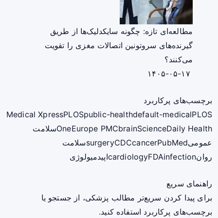
مطالعه‌ای تازه: چگونه سایکدلیک‌ها از طریق
گیرنده‌های سروتونین اتصالات مغزی را تقویت
می‌کنند؟
۱۴۰۵-۰۵-۱۷
برچسب‌های پرکاربرد
Medical Xpress
PLOS
public-health
default-medical
PLOS
ScienceDaily Health
brain
Europe PMC
One
سلامت
عمومی
PubMed
cancer
CDC
surgery
سلامت
روان
infection
FDA
cardiology
اپیدمیولوژی
راهنمای سریع
برای پیدا کردن سریع‌تر مطالب پزشکی، از جستجو یا
برچسب‌های پرکاربرد استفاده کنید.