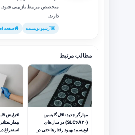
متخصص مرتبط بازبینی شود. م
دارند.
آرشیو نویسنده
صفحه اص
مطالب مرتبط
مهارگر جدیدِ ناقل گلیسین
افزایش قاب
(SLC۶A۲۰) در مدل‌های
بیمارستانی 
اوتیسم: بهبود رفتارها حتی در
استفراغ در