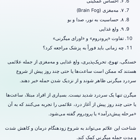
۶. احساس غمگینی
۷. مه‌مغزی (Brain Fog)
۸. حساسیت به نور، صدا و بو
۹. ولع غذایی
تفاوت «پرودروم» و «اورای میگرنی»
چه زمانی باید فوراً به پزشک مراجعه کرد؟
خستگی، تهوع، تحریک‌پذیری، ولع غذایی و مه‌مغزی از جمله علائمی
هستند که ممکن است ساعت‌ها یا حتی چند روز پیش از شروع
سردرد میگرنی ظاهر شوند و از نزدیک شدن حمله خبر دهند.
میگرن تنها یک سردرد شدید نیست. بسیاری از افراد مبتلا، ساعت‌ها
یا حتی چند روز پیش از آغاز درد، علائمی را تجربه می‌کنند که به آن
«مرحله پیش‌درآمد» یا
پرودروم
گفته می‌شود.
شناخت این علائم می‌تواند به شروع زودهنگام درمان و کاهش شدت
و مدت حمله میگرنی کمک کند.