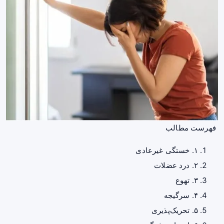
فهرست مطالب
۱. خستگی غیرعادی
۲. درد عضلات
۳. تهوع
۴. سرگیجه
۵. تحریک‌پذیری