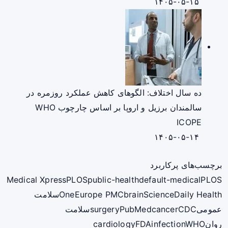
۱۴۰۵-۰۵-۱۵
ده سال اختلاف: الگوهای کاهش عملکرد روزمره در
سالمندان برزیل و اروپا بر اساس چارچوب WHO
ICOPE
۱۴۰۵-۰۵-۱۴
برچسب‌های پرکاربرد
Medical Xpress
PLOS
public-health
default-medical
PLOS
ScienceDaily Health
brain
Europe PMC
One
سلامت
عمومی
CDC
cancer
PubMed
surgery
سلامت
روان
WHO
infection
FDA
cardiology