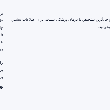
بر
جایگزین تشخیص یا درمان پزشکی نیست. برای اطلاعات بیشتر،
t-
خوانید.
ly
th
عم
رو
را
بر
بر