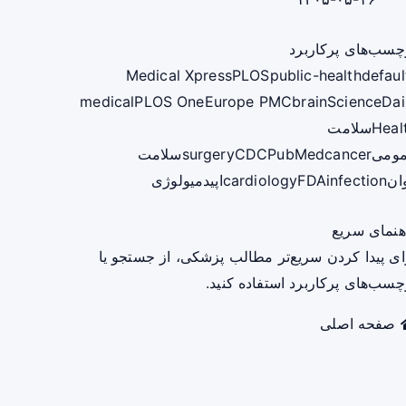
چسب‌های پرکاربرد
Medical Xpress
PLOS
public-health
defaul
medical
PLOS One
Europe PMC
brain
ScienceDai
Heal
سلامت
ومی
cancer
PubMed
CDC
surgery
سلامت
ان
infection
FDA
cardiology
اپیدمیولوژی
هنمای سریع
ای پیدا کردن سریع‌تر مطالب پزشکی، از جستجو یا
چسب‌های پرکاربرد استفاده کنید.
صفحه اصلی