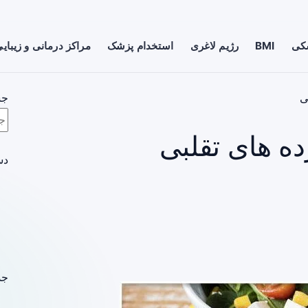
شکی
BMI
رژیم لاغری
استخدام پزشک
مراکز درمانی و زیبای
ی
جس
ه های تقلبی
دس
جد