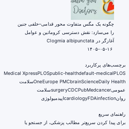
چگونه یک مگس متفاوت محور قدامی–خلفی جنین
را می‌سازد: نقش دسترسی کروماتین و عوامل
آغازگر در Clogmia albipunctata
۱۴۰۵-۰۵-۱۶
برچسب‌های پرکاربرد
Medical Xpress
PLOS
public-health
default-medical
PLOS
ScienceDaily Health
brain
Europe PMC
One
سلامت
عمومی
cancer
PubMed
CDC
surgery
سلامت
روان
infection
FDA
cardiology
اپیدمیولوژی
راهنمای سریع
برای پیدا کردن سریع‌تر مطالب پزشکی، از جستجو یا