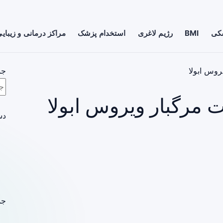
شکی
BMI
رژیم لاغری
استخدام پزشک
مراکز درمانی و زیبای
وس ابولا
جس
مرگبار ویروس ابولا
دس
جد