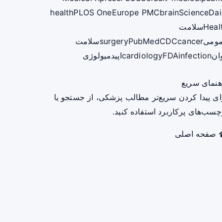
health
PLOS One
Europe PMC
brain
ScienceDai
Heal
سلامت
ومی
cancer
CDC
PubMed
surgery
سلامت
ان
infection
FDA
cardiology
اپیدمیولوژی
هنمای سریع
ای پیدا کردن سریع‌تر مطالب پزشکی، از جستجو یا
چسب‌های پرکاربرد استفاده کنید.
صفحه اصلی