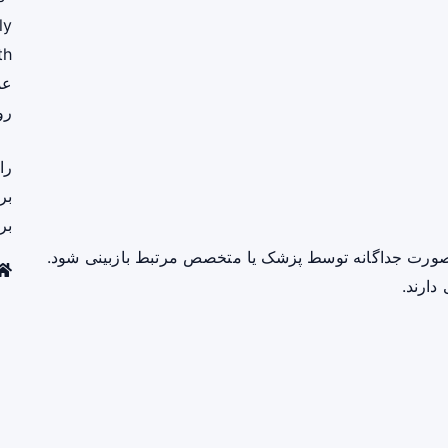
ly
th
عم
رو
را
بر
بر
صورت جداگانه توسط پزشک یا متخصص مرتبط بازبینی شود.
دارند.