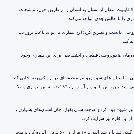
لا قابلیت انتقال از انسان به انسان را از طریق خون، ترشحات
ی را با چالش جدی مواجه می‌کند.
یروسی دانست و تصریح کرد: این بیماری می‌تواند باعث بروز تب
د کند.
 درمان ضدویروسی قطعی و اختصاصی برای این بیماری وجود
 گزارش، ویروس ابولا اولین بار در سال ۱۹۷۶ در یکی از استان های سودان و نیز منطقه ای در نزدیکی زئیر جایی که
هم اکنون جمهوری دمکراتیک کنگو نامیده می شود، شناسایی شد. بین ژوئن تا نوامبر آن سال، ۲۸۴ نفر به این بیماری مبتلا
ز شیوع پیدا کرد و هرچند سال یکبار، جان انسان‌های بسیاری را
 از این قاره نیز سرایت کرد.
شیوع ابولا در سال‌های ۲۰۱۴ تا ۲۰۱۶ در چند کشور از جمله گینه، لیبریا و سیرالئون، ۲۸ هزار و ۶۰۰ فرد را آلوده کرد و منجر