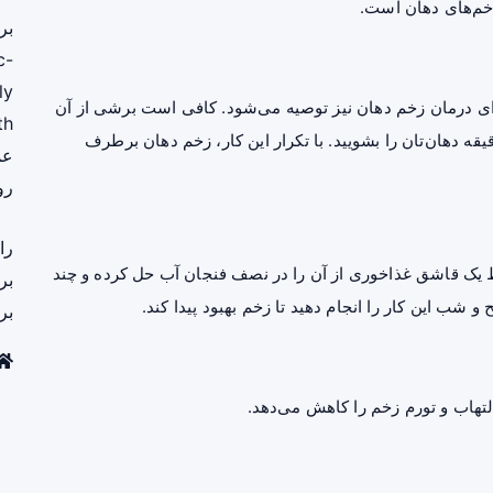
زخم‌های دهان است.
بر
c-
ly
ای درمان زخم دهان نیز توصیه می‌شود. کافی است برشی از آن
th
ه آرامی و یک تا دو دقیقه روی زخم بمالید و پس از ۳۰ دقیقه دهان‌تان را بشویید. با تکرار این کار، زخم دهان برطرف
عم
رو
را
ک قاشق غذاخوری از آن را در نصف فنجان آب حل کرده و چند
بر
شب این کار را انجام دهید تا زخم بهبود پیدا کند.
بر
لتهاب و تورم زخم را کاهش می‌دهد.