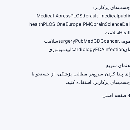
چسب‌های پرکاربرد
Medical Xpress
PLOS
default-medical
publi
health
PLOS One
Europe PMC
brain
ScienceDai
Heal
سلامت
ومی
cancer
CDC
PubMed
surgery
سلامت
ان
infection
FDA
cardiology
اپیدمیولوژی
هنمای سریع
ای پیدا کردن سریع‌تر مطالب پزشکی، از جستجو یا
چسب‌های پرکاربرد استفاده کنید.
صفحه اصلی