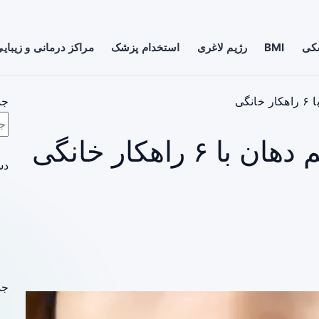
شکی
BMI
رژیم لاغری
استخدام پزشک
مراکز درمانی و زیبای
گی
جس
راهکار خانگی
دس
جد