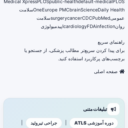
Medical Xpress
PLOS
public-health
default-medical
PLOS
ScienceDaily Health
brain
Europe PMC
One
سلامت
عمومی
PubMed
CDC
cancer
surgery
سلامت
روان
infection
FDA
cardiology
اپیدمیولوژی
راهنمای سریع
برای پیدا کردن سریع‌تر مطالب پزشکی، از جستجو یا
برچسب‌های پرکاربرد استفاده کنید.
صفحه اصلی
تبلیغات متنی
|
|
دوره آموزشی ATLS
جراحی تیروئید