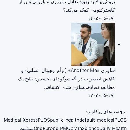
پروتئین‌بالا به بهبود تعادل نیتروژن و بازیابی پس از
گاسترکتومی کمک می‌کند؟
۱۴۰۵-۰۵-۱۷
فناوری «Another Me» (توأم دیجیتال انسانی) و
کاهش اضطراب در گفت‌وگوهای نخستین: نتایج یک
مطالعه تصادفی‌سازی شده اکتشافی
۱۴۰۵-۰۵-۱۷
برچسب‌های پرکاربرد
Medical Xpress
PLOS
public-health
default-medical
PLOS
ScienceDaily Health
brain
Europe PMC
One
سلامت