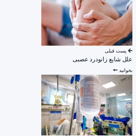
پست قبلی
علل شایع زانودرد عصبی
بخوانید