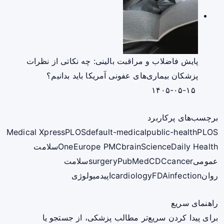
پایش فاضلاب و مراقبت بالینی: چه نکاتی از نظرات
پزشکان بیماری‌های عفونی آمریکا باید بدانیم؟
۱۴۰۵-۰۵-۱۵
برچسب‌های پرکاربرد
Medical Xpress
PLOS
default-medical
public-health
PLOS
ScienceDaily Health
brain
Europe PMC
One
سلامت
عمومی
cancer
CDC
PubMed
surgery
سلامت
روان
infection
FDA
cardiology
اپیدمیولوژی
راهنمای سریع
برای پیدا کردن سریع‌تر مطالب پزشکی، از جستجو یا