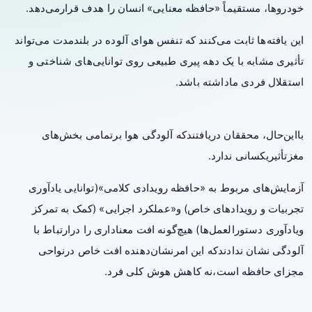
خودروها، مستقیماً «حافظه معنایی» انسان را هدف قرارمی‌دهد.
این یافته‌ها ثابت می‌کنند که تنفس هوای آلوده در بلندمدت می‌تواند
تأثیری مشابه با یک دهه پیری طبیعی روی توانایی‌های شناختی و
استقلال فردی ماداشته باشد.
بااین‌حال، محققان دریافتندکه آلودگی هوا برتمامی بخش‌های
مغزتأثیریکسانی ندارد.
آزمایش‌های مربوط به «حافظه رویدادی کلامی»(توانایی یادآوری
تجربیات و رویدادهای خاص) و«عملکرد اجرایی» (کمک به تمرکز
ویادآوری دستورالعمل‌ها) هیچ‌گونه افت معناداری را درارتباط با
آلودگی نشان ندادندکه این امرنشان‌دهنده افت خاص درنواحی
مجزای حافظه است،نه کاهش هوش کلی فرد.