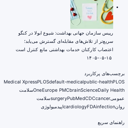
رییس سازمان جهانی بهداشت: شیوع ابولا در کنگو
سریع‌تر از تلاش‌های مقابله‌ای گسترش می‌یابد؛
اعتصاب کارکنان خدمات بهداشتی مانع کنترل است
۱۴۰۵-۰۵-۱۵
برچسب‌های پرکاربرد
Medical Xpress
PLOS
default-medical
public-health
PLOS
ScienceDaily Health
brain
Europe PMC
One
سلامت
عمومی
cancer
CDC
PubMed
surgery
سلامت
روان
infection
FDA
cardiology
اپیدمیولوژی
راهنمای سریع