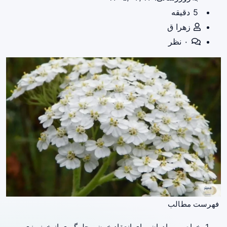
5 دقیقه
زهرا ق
۰ نظر
فهرست مطالب
خواص بومادران برای انعقاد خون و جلوگیری از خونریزی