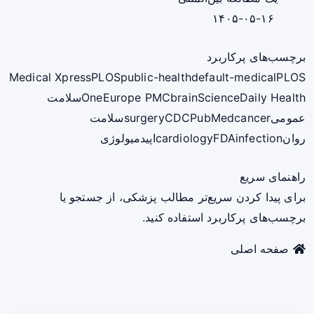
۱۴۰۵-۰۵-۱۶
برچسب‌های پرکاربرد
Medical Xpress
PLOS
public-health
default-medical
PLOS
ScienceDaily Health
brain
Europe PMC
One
سلامت
عمومی
cancer
PubMed
CDC
surgery
سلامت
روان
infection
FDA
cardiology
اپیدمیولوژی
راهنمای سریع
برای پیدا کردن سریع‌تر مطالب پزشکی، از جستجو یا
برچسب‌های پرکاربرد استفاده کنید.
صفحه اصلی