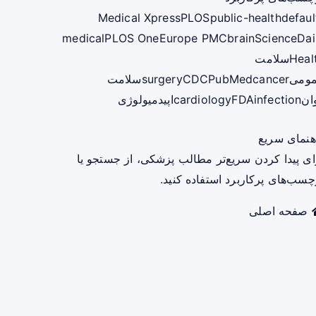
Medical Xpress
PLOS
public-health
defaul
medical
PLOS One
Europe PMC
brain
ScienceDai
Heal
سلامت
ومی
cancer
PubMed
CDC
surgery
سلامت
ان
infection
FDA
cardiology
اپیدمیولوژی
هنمای سریع
ای پیدا کردن سریع‌تر مطالب پزشکی، از جستجو یا
چسب‌های پرکاربرد استفاده کنید.
صفحه اصلی