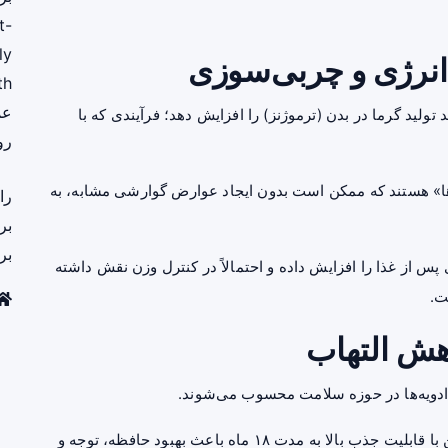
t-
ly
نرژی و چربی‌سوزی
th
عم
لید گرما در بدن (ترموژنز) را افزایش دهد؛ فرآیندی که با
رو
دها» هستند که ممکن است بدون ایجاد عوارض گوارشی مشابه، به
را
بر
بر
پس از غذا را افزایش داده و احتمالاً در کنترل وزن نقش داشته
ت.
اهش التهاب
 ادویه‌ها در حوزه سلامت محسوب می‌شوند.
در یکی از مطالعات UCLA، مصرف روزانه نوعی کورکومین با قابلیت جذب بالا به مدت ۱۸ ماه باعث بهبود حافظه، توجه و