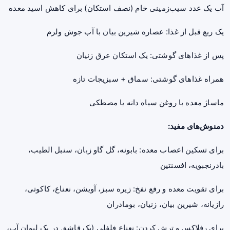
آب یک عدد سیب‌زمینی خام (نصف استکان) برای کاهش اسید معده
یک ربع قبل از غذا: عصاره شیرین بیان با آب جوش ولرم
پس از غذاهای گوشتی: یک استکان عرق زنیان
همراه غذاهای گوشتی: سماق + سبزیجات تازه
ماساژ معده با روغن سیاه دانه یا مصطکی
دمنوش‌های مفید:
برای تسکین اعصاب معده: بابونه، گل گاو زبان، سنبل الطیب،
بادرنجبویه، افسنتین
برای تقویت معده و رفع نفخ: زیره سبز، آویشن، نعناع، کاکوتی،
رازیانه، شیرین بیان، زنیان، بومادران
برای رفلاکس و ترش کردن: نعناع فلفلی (یک قاشق در یک لیوان آب،