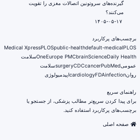
گیرنده‌های سروتونین اتصالات مغزی را تقویت
می‌کنند؟
۱۴۰۵-۰۵-۱۷
برچسب‌های پرکاربرد
Medical Xpress
PLOS
public-health
default-medical
PLOS
ScienceDaily Health
brain
Europe PMC
One
سلامت
عمومی
PubMed
cancer
CDC
surgery
سلامت
روان
infection
FDA
cardiology
اپیدمیولوژی
راهنمای سریع
برای پیدا کردن سریع‌تر مطالب پزشکی، از جستجو یا
برچسب‌های پرکاربرد استفاده کنید.
صفحه اصلی