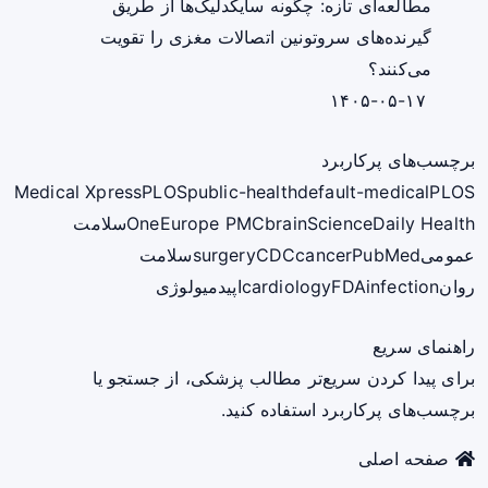
مطالعه‌ای تازه: چگونه سایکدلیک‌ها از طریق
گیرنده‌های سروتونین اتصالات مغزی را تقویت
می‌کنند؟
۱۴۰۵-۰۵-۱۷
برچسب‌های پرکاربرد
Medical Xpress
PLOS
public-health
default-medical
PLOS
ScienceDaily Health
brain
Europe PMC
One
سلامت
عمومی
PubMed
cancer
CDC
surgery
سلامت
روان
infection
FDA
cardiology
اپیدمیولوژی
راهنمای سریع
برای پیدا کردن سریع‌تر مطالب پزشکی، از جستجو یا
برچسب‌های پرکاربرد استفاده کنید.
صفحه اصلی