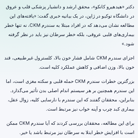
دکتر «هیدهیرو کانکو»، محقق ارشد و دانشیار پزشکی قلب و عروق
در دانشگاه توکیو در ژاپن، در یک بیانیه خبری گفت: «یافته‌های این
مطالعه نشان می‌دهد که در افراد مبتلا به سندرم CKM، نه تنها خطر
بیماری‌های قلبی عروقی، بلکه خطر سرطان نیز باید در نظر گرفته
شود.»
اجزای سندرم CKM شامل
فشار خون
بالا،
کلسترول
غیرطبیعی،
قند
خون
بالا، وزن اضافی و کاهش
عملکرد کلیه
است.
بزرگترین خطرات سندرم CKM حمله قلبی و سکته مغزی است، اما
این سندرم همچنین بر هر سیستم اندام اصلی بدن تأثیر می‌گذارد.
بنابراین، محققان گفتند که این سندرم با نارسایی کلیه، زوال عقل،
بیماری
کبد چرب
و آپنه خواب نیز مرتبط است.
برای این مطالعه، محققان بررسی کردند که آیا سندرم CKM ممکن
است با افزایش خطر ابتلا به سرطان نیز مرتبط باشد یا خیر.