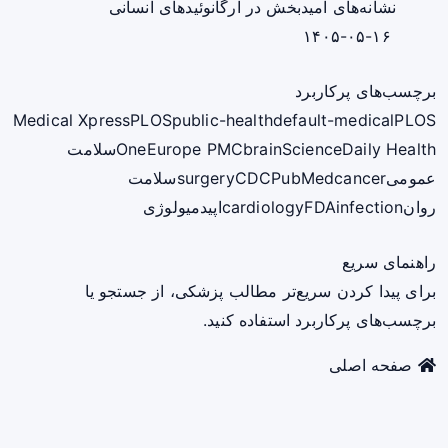
نشانه‌های امیدبخش در ارگانوئیدهای انسانی
۱۴۰۵-۰۵-۱۶
برچسب‌های پرکاربرد
Medical Xpress
PLOS
public-health
default-medical
PLOS
ScienceDaily Health
brain
Europe PMC
One
سلامت
عمومی
cancer
PubMed
CDC
surgery
سلامت
روان
infection
FDA
cardiology
اپیدمیولوژی
راهنمای سریع
برای پیدا کردن سریع‌تر مطالب پزشکی، از جستجو یا
برچسب‌های پرکاربرد استفاده کنید.
صفحه اصلی