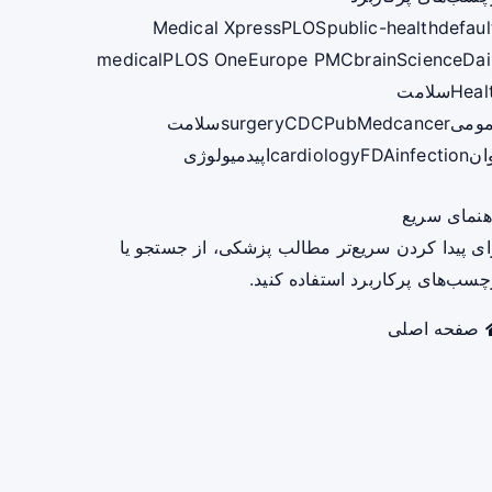
Medical Xpress
PLOS
public-health
defaul
medical
PLOS One
Europe PMC
brain
ScienceDai
Heal
سلامت
ومی
cancer
PubMed
CDC
surgery
سلامت
ان
infection
FDA
cardiology
اپیدمیولوژی
هنمای سریع
ای پیدا کردن سریع‌تر مطالب پزشکی، از جستجو یا
چسب‌های پرکاربرد استفاده کنید.
صفحه اصلی