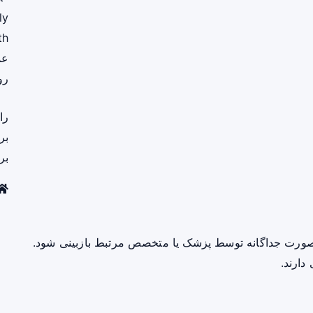
ly
th
عم
رو
را
بر
بر
صورت جداگانه توسط پزشک یا متخصص مرتبط بازبینی شود.
دارند.