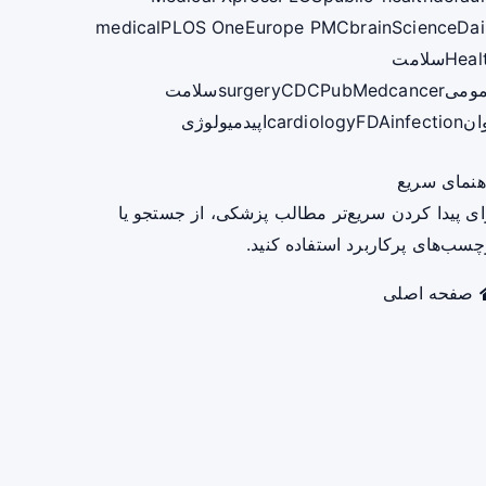
medical
PLOS One
Europe PMC
brain
ScienceDai
Heal
سلامت
ومی
cancer
PubMed
CDC
surgery
سلامت
ان
infection
FDA
cardiology
اپیدمیولوژی
هنمای سریع
ای پیدا کردن سریع‌تر مطالب پزشکی، از جستجو یا
چسب‌های پرکاربرد استفاده کنید.
صفحه اصلی