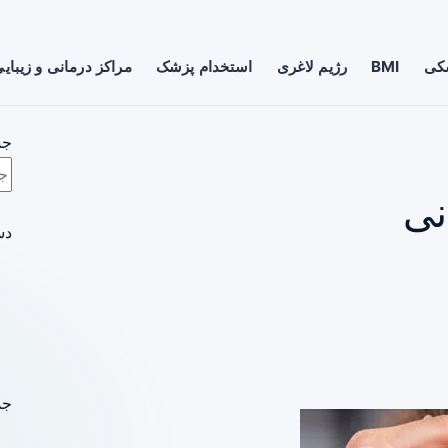
شکی
BMI
رژیم لاغری
استخدام پزشک
مراکز درمانی و زیبای
جس
نی
دس
جد