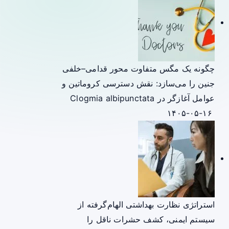
چگونه یک مگس متفاوت محور قدامی–خلفی
جنین را می‌سازد: نقش دسترسی کروماتین و
عوامل آغازگر در Clogmia albipunctata
۱۴۰۵-۰۵-۱۶
استراتژی نظارت بهداشتی الهام‌گرفته از
سیستم ایمنی، کشف حشرات ناقل را