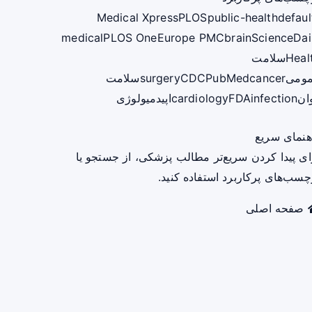
Medical Xpress
PLOS
public-health
defaul
medical
PLOS One
Europe PMC
brain
ScienceDai
Heal
سلامت
ومی
cancer
PubMed
CDC
surgery
سلامت
ان
infection
FDA
cardiology
اپیدمیولوژی
هنمای سریع
ای پیدا کردن سریع‌تر مطالب پزشکی، از جستجو یا
چسب‌های پرکاربرد استفاده کنید.
صفحه اصلی