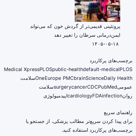
پروتئینی قدیمی‌تر از گردش خون که می‌تواند
ایمن‌درمانی سرطان را تغییر دهد
۱۴۰۵-۰۵-۱۸
برچسب‌های پرکاربرد
Medical Xpress
PLOS
public-health
default-medical
PLOS
ScienceDaily Health
brain
Europe PMC
One
سلامت
عمومی
PubMed
CDC
cancer
surgery
سلامت
روان
infection
FDA
cardiology
اپیدمیولوژی
راهنمای سریع
برای پیدا کردن سریع‌تر مطالب پزشکی، از جستجو یا
برچسب‌های پرکاربرد استفاده کنید.