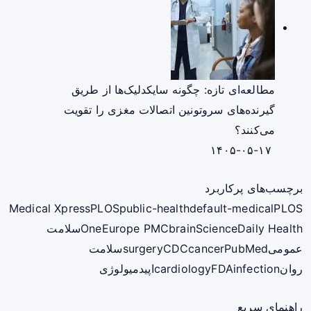
مطالعه‌ای تازه: چگونه سایکدلیک‌ها از طریق
گیرنده‌های سروتونین اتصالات مغزی را تقویت
می‌کنند؟
۱۴۰۵-۰۵-۱۷
برچسب‌های پرکاربرد
Medical Xpress
PLOS
public-health
default-medical
PLOS
ScienceDaily Health
brain
Europe PMC
One
سلامت
عمومی
PubMed
cancer
CDC
surgery
سلامت
روان
infection
FDA
cardiology
اپیدمیولوژی
راهنمای سریع