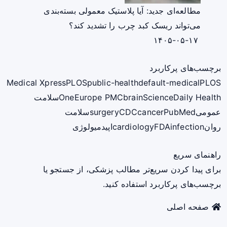
مطالعه‌ای جدید: آیا پلاستیک معمولی بسته‌بندی
می‌تواند ریسک کبد چرب را تشدید کند؟
۱۴۰۵-۰۵-۱۷
برچسب‌های پرکاربرد
Medical Xpress
PLOS
public-health
default-medical
PLOS
ScienceDaily Health
brain
Europe PMC
One
سلامت
عمومی
PubMed
cancer
CDC
surgery
سلامت
روان
infection
FDA
cardiology
اپیدمیولوژی
راهنمای سریع
برای پیدا کردن سریع‌تر مطالب پزشکی، از جستجو یا
برچسب‌های پرکاربرد استفاده کنید.
صفحه اصلی