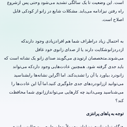
است. این وضعیت تا یک سالگی تشدید می‌شود وحتی پس ازشروع
راه رفتن نیزادامه می‌یابد. مشکلات شایع در زانو از کودکی قابل
اصلاح است.
به احتمال زیاد دراطراف شما هم افرادزیادی وجود دارندکه
ازدردزانوشکایت دارند یا از صدای زانوی خود غافل
می‌شوند.متخصصان ارتوپدی می‌گویند صدای زانو یک نشانه است که
باید جدی گرفته شود. همچنین عادت‌هایی وجود داردکه می‌تواند
زانودرد بیاورد یا آن را تشدیدکند. اما اگراین نشانه‌ها رابشناسید
می‌توانید اززانودردهای جدی جلوگیری کنید.اما آیا این عادت‌ها را
می‌شناسید ومی‌دانید چه کارهایی می‌توانداززانوی شما محافظت
کند؟
توجه به پاهای پرانتزی
هنگام تولد،زانوی نوزادان معمولاً به‌طورطبیعی به حالت پرانتزی