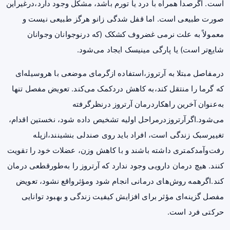
است. اگرصدا همراه با درد یا تورم باشد، مشکل وجود دارد،درغیراین
صورت طبیعی است. اما قفل شدگی زانو هرگز طبیعی نیست و
معمولاً به علت نرمی غضروف کشکک (که درنوجوانان وجوانان
شایع‌تر است) یا پارگی مینیسک ایجاد می‌شود.
درمفاصل مبتلا به آرتروز،استفاده ازگرمای موضعی با هروسیله‌ای
که گرما را منتقل کند،به کاهش دردکمک می‌کند. تعویض مفصل تنها
به‌عنوان آخرین راهکاردرمان آرتروز درنظرگرفته
می‌شود.اگرآرتروزدرمراحل اولیه تشخیص داده شود، نخستین اقدام،
تغییرسبک زندگی است، افراد باید روی صندلی بنشینند،ازپله
رفت‌وآمدکمتری داشته باشند و با کاهش وزن، عضلات خود را تقویت
کنند. هیچ درمان دارویی وجود ندارد که آرتروز را به‌طورقطعی درمان
کند.اگرهمه روش‌های درمانی انجام شود ومؤثرواقع نشود، تعویض
مفصل گزینه‌ای مؤثر برای افزایش کیفیت زندگی و بهبود توانایی
حرکتی فرد است.