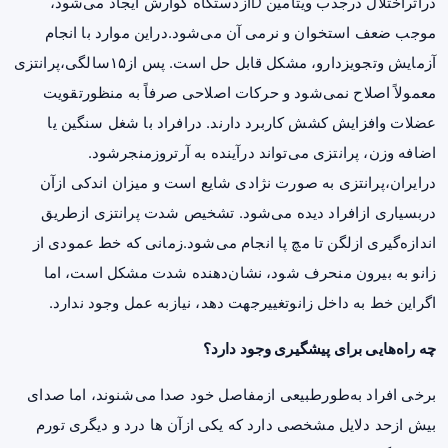
دراثراختلال درجذب ویتامین Dازدستگاه گوارش ایجاد می‌شود،
موجب ضعف استخوان و نرمی آن می‌شود.دراین موارد با انجام
آزمایش وتجویزدارو، مشکل قابل حل است. پس از۱۵سالگی،پرانتزی
معمولاً اصلاح نمی‌شود و حرکات اصلاحی صرفاً به منظورتقویت
عضلات وافزایش کشش کاربرد دارند. درافراد با شغل سنگین یا
اضافه وزن، پرانتزی می‌تواند درآینده به آرتروزمنجرشود.
درایران،پرانتزی به صورت نژادی شایع است و میزان اندکی ازآن
دربسیاری ازافراد دیده می‌شود. تشخیص شدت پرانتزی ازطریق
اندازه‌گیری ازلگن تا مچ پا انجام می‌شود.زمانی که خط عمودی از
زانو به بیرون منحرف شود، نشان‌دهنده شدت مشکل است، اما
اگراین خط به داخل زانوتغییرجهت دهد، نیازبه عمل وجود ندارد.
چه راه‌هایی برای پیشگیری وجود دارد؟
برخی افراد به‌طورطبیعی ازمفاصل خود صدا می‌شنوند، اما صدای
بیش ازحد دلایل مشخصی دارد که یکی ازآن ها درد و دیگری تورم