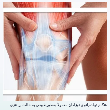
هنگام تولد،زانوی نوزادان معمولاً به‌طورطبیعی به حالت پرانتزی