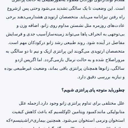
است. این وضعیت تا یک سالگی تشدید می‌شود وحتی پس ازشروع
راه رفتن نیزادامه می‌یابد. متخصصان ارتوپدی هشدارمی‌دهند برخی
عادت‌های روزمره مثل نشستن مداوم روی زانو، اضافه وزن و
بی‌توجهی به انحراف پاها می‌تواند زمینه‌سازآسیب جدی و فرسایش
مفاصل در آینده شود. روند طبیعی رشد زانو درکودکان مهم است.
متخصصان ارتوپدی می‌گویند این پرانتزی ازیک‌ و نیم تا دو سالگی به
مروراصلاح شده و به حالت نرمال بازمی‌گردد. اما اگرپس ازدو
سالگی، زانوها همچنان پرانتزی باقی بماند، وضعیت غیرطبیعی بوده
و نیازبه بررسی دقیق دارد.
چطورباید متوجه پای پرانتزی شویم؟
علل مختلفی برای تداوم پرانتزی زانو وجود دارد.ازجمله علل
متابولیکی مانندکمبود ویتامین Dوکلسیم که باعث کاهش کیفیت
استخوان ونرمی استخوان می‌شود. همچنین بیماری«راشیتیسم»که