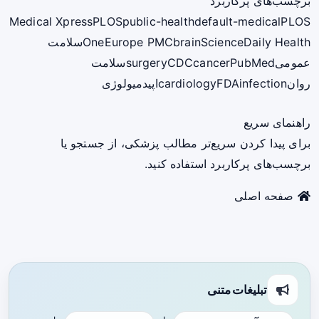
برچسب‌های پرکاربرد
Medical Xpress
PLOS
public-health
default-medical
PLOS
ScienceDaily Health
brain
Europe PMC
One
سلامت
عمومی
PubMed
cancer
CDC
surgery
سلامت
روان
infection
FDA
cardiology
اپیدمیولوژی
راهنمای سریع
برای پیدا کردن سریع‌تر مطالب پزشکی، از جستجو یا
برچسب‌های پرکاربرد استفاده کنید.
صفحه اصلی
تبلیغات متنی