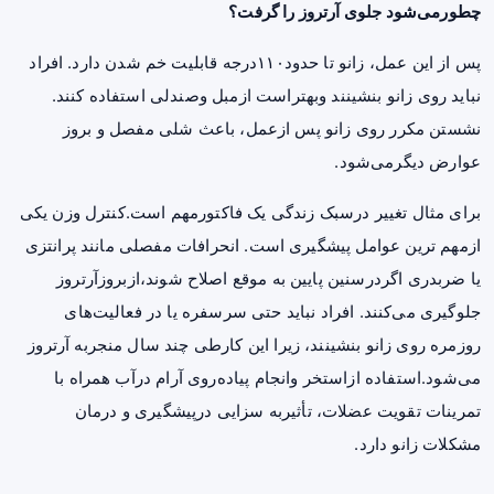
چطورمی‌شود جلوی آرتروز را گرفت؟
پس از این عمل، زانو تا حدود۱۱۰درجه قابلیت خم شدن دارد. افراد
نباید روی زانو بنشینند وبهتراست ازمبل وصندلی استفاده کنند.
نشستن مکرر روی زانو پس ازعمل، باعث شلی مفصل و بروز
عوارض دیگرمی‌شود.
برای مثال تغییر درسبک زندگی یک فاکتورمهم است.کنترل وزن یکی
ازمهم ترین عوامل پیشگیری است. انحرافات مفصلی مانند پرانتزی
یا ضربدری اگردرسنین پایین به موقع اصلاح شوند،ازبروزآرتروز
جلوگیری می‌کنند. افراد نباید حتی سرسفره یا در فعالیت‌های
روزمره روی زانو بنشینند، زیرا این کارطی چند سال منجربه آرتروز
می‌شود.استفاده ازاستخر وانجام پیاده‌روی آرام درآب همراه با
تمرینات تقویت عضلات، تأثیربه سزایی درپیشگیری و درمان
مشکلات زانو دارد.