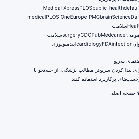
Medical Xpress
PLOS
public-health
defaul
medical
PLOS One
Europe PMC
brain
ScienceDai
Heal
سلامت
ومی
cancer
PubMed
CDC
surgery
سلامت
ان
infection
FDA
cardiology
اپیدمیولوژی
هنمای سریع
ای پیدا کردن سریع‌تر مطالب پزشکی، از جستجو یا
چسب‌های پرکاربرد استفاده کنید.
صفحه اصلی