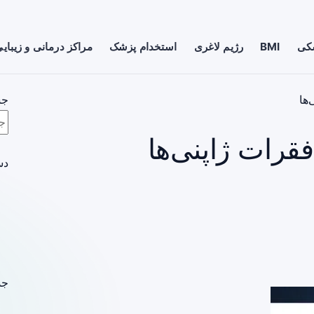
شکی
BMI
رژیم لاغری
استخدام پزشک
مراکز درمانی و زیبای
ها
جس
قرات ژاپنی‌ها
دس
جد