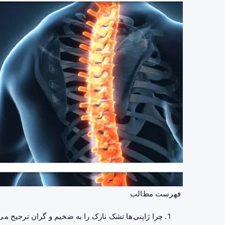
فهرست مطالب
چرا ژاپنی‌ها تشک نازک را به ضخیم و گران ترجیح می