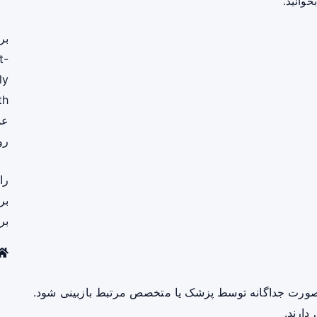
خوانید.
بر
t-
ly
th
عم
رو
را
بر
بر
صورت جداگانه توسط پزشک یا متخصص مرتبط بازبینی شود.
دارند.