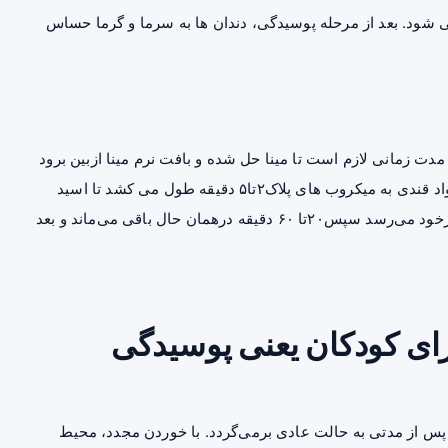
 شود. بعد از مرحله پوسیدگی، دندان‌ ها به سرما و گرما حساس
دت زمانی لازم است تا مینا حل شده و بافت نرم مینا ازبین برود
تحقیقات نشان داده است که بعد ازخوردن غذا و رسیدن مواد قندی به میکروب های پلاک۲تا۵ دقیقه طول می کشد تا اسید
ایجاد شود.درطی مدت۱۰دقیقه میزان اسید به حداکثرمقدارخود می‌رسد سپس۲۰تا ۶۰ دقیقه درهمان حال باقی می‌ماند و بعد
برای کودکان یعنی پوسیدگی
 پس از مدتی به حالت عادی برمی‌گردد. با خوردن مجدد، محیط