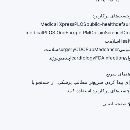
چسب‌های پرکاربرد
Medical Xpress
PLOS
public-health
defaul
medical
PLOS One
Europe PMC
brain
ScienceDai
Heal
سلامت
ومی
cancer
PubMed
CDC
surgery
سلامت
ان
infection
FDA
cardiology
اپیدمیولوژی
هنمای سریع
ای پیدا کردن سریع‌تر مطالب پزشکی، از جستجو یا
چسب‌های پرکاربرد استفاده کنید.
صفحه اصلی