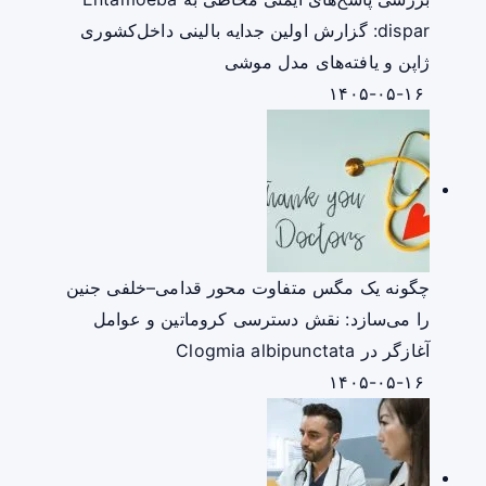
dispar: گزارش اولین جدایه بالینی داخل‌کشوری
ژاپن و یافته‌های مدل موشی
۱۴۰۵-۰۵-۱۶
چگونه یک مگس متفاوت محور قدامی–خلفی جنین
را می‌سازد: نقش دسترسی کروماتین و عوامل
آغازگر در Clogmia albipunctata
۱۴۰۵-۰۵-۱۶