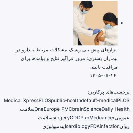
ابزارهای پیش‌بینی ریسک مشکلات مرتبط با دارو در
بیماران بستری: مرور فراگیر نتایج و پیامدها برای
مراقبت بالینی
۱۴۰۵-۰۵-۱۶
برچسب‌های پرکاربرد
Medical Xpress
PLOS
public-health
default-medical
PLOS
ScienceDaily Health
brain
Europe PMC
One
سلامت
عمومی
cancer
PubMed
CDC
surgery
سلامت
روان
infection
FDA
cardiology
اپیدمیولوژی