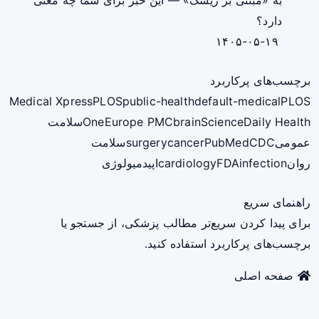
دارد؟
۱۴۰۵-۰۵-۱۹
برچسب‌های پرکاربرد
Medical Xpress
PLOS
public-health
default-medical
PLOS
ScienceDaily Health
brain
Europe PMC
One
سلامت
عمومی
CDC
PubMed
cancer
surgery
سلامت
روان
infection
FDA
cardiology
اپیدمیولوژی
راهنمای سریع
برای پیدا کردن سریع‌تر مطالب پزشکی، از جستجو یا
برچسب‌های پرکاربرد استفاده کنید.
صفحه اصلی