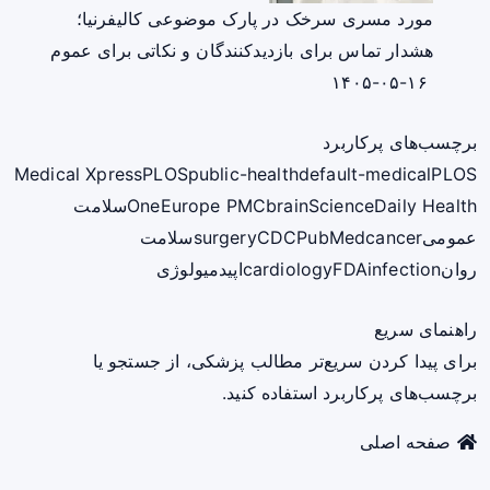
مورد مسری سرخک در پارک موضوعی کالیفرنیا؛
هشدار تماس برای بازدیدکنندگان و نکاتی برای عموم
۱۴۰۵-۰۵-۱۶
برچسب‌های پرکاربرد
Medical Xpress
PLOS
public-health
default-medical
PLOS
ScienceDaily Health
brain
Europe PMC
One
سلامت
عمومی
cancer
PubMed
CDC
surgery
سلامت
روان
infection
FDA
cardiology
اپیدمیولوژی
راهنمای سریع
برای پیدا کردن سریع‌تر مطالب پزشکی، از جستجو یا
برچسب‌های پرکاربرد استفاده کنید.
صفحه اصلی