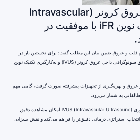
سونوگرافی پیشرفته داخل عروق کرونر (Intravascular
Ultrasound) همراه با تکنیک نوین iFR با موفقیت در
.
 قلب و عروق ضمن بیان این مطلب گفت: برای نخستین بار در
کت‌لب این مرکز پروسیجر پیشرفته قلبی شامل انجام موفق سونوگرافی داخل عروق کرونر (IVUS) و به‌کارگیری تکنیک نوین
 عروق و بهره‌گیری از تجهیزات پیشرفته صورت گرفت، گامی مهم
لقانی به شمار می‌رود.
این متخصص قلب و عروق خاطرنشان کرد: استفاده از فناوری IVUS (Intravascular Ultrasound) امکان مشاهده دقیق
 انتخاب استراتژی درمانی دقیق‌تر را فراهم می‌کند و نقش بسزایی