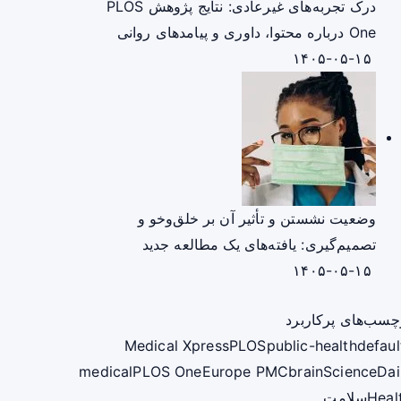
درک تجربه‌های غیرعادی: نتایج پژوهش PLOS
One درباره محتوا، داوری و پیامدهای روانی
۱۴۰۵-۰۵-۱۵
وضعیت نشستن و تأثیر آن بر خلق‌وخو و
تصمیم‌گیری: یافته‌های یک مطالعه جدید
۱۴۰۵-۰۵-۱۵
چسب‌های پرکاربرد
Medical Xpress
PLOS
public-health
defaul
medical
PLOS One
Europe PMC
brain
ScienceDai
Heal
سلامت