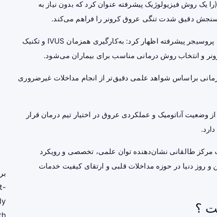
تر مهدی شیبانی تکنیک iFR instant wave-free ratio)(را یک روش فیزیولوژیک پیشرفته عنوان کرد که بدون نیاز به
ن سنجش دقیق شدت تنگی عروق کرونر را فراهم می‌کند.
این عضو هیئت علمی دانشگاه با اشاره به اهمیت انجام این پروسیجر پیشرفته اظهار کرد: به‌کارگیری همزمان IVUS و تکنیک
درمانی براساس شواهد علمی دقیق‌تر از انجام مداخلات غیرضروری
این تکنیک در کنار IVUSتصویری جامع از وضعیت آناتومیک و عملکردی عروق در اختیار تیم درمان قرار
ارد.
رش انجام همزمان IVUS و iFR در کت‌لب مرکز طالقانی نشان‌دهنده توان علمی، تخصصی و رویکرد
ین و روز دنیا در حوزه مداخلات قلبی و ارتقای کیفیت خدمات
بر
t-
ly
ت ؟
th