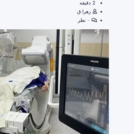
2 دقیقه
زهرا ق
۰ نظر