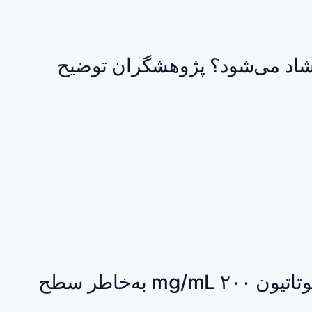
اد می‌شود؟ پژوهشگران توضیح
فراخوان ملی ویال‌های چنددوز گلوتاتیون ۲۰۰ mg/mL به‌خاطر سطح