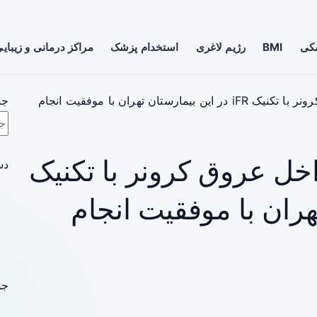
شکی
BMI
رژیم لاغری
استخدام پزشک
مراکز درمانی و زیبای
سونوگرافی پیشرفته داخل عروق کرونر با تکنیک iFR در این بیمارستان تهران با موفقیت انجام
جس
خل عروق کرونر با تکنیک
دس
 تهران با موفقیت انجام
جد