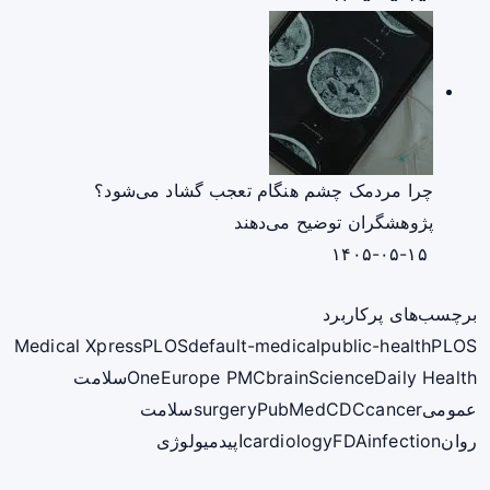
چرا مردمک چشم هنگام تعجب گشاد می‌شود؟
پژوهشگران توضیح می‌دهند
۱۴۰۵-۰۵-۱۵
برچسب‌های پرکاربرد
Medical Xpress
PLOS
default-medical
public-health
PLOS
ScienceDaily Health
brain
Europe PMC
One
سلامت
عمومی
cancer
CDC
PubMed
surgery
سلامت
روان
infection
FDA
cardiology
اپیدمیولوژی