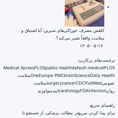
کاهش مصرف خوراکی‌های شیرین: آیا اشتیاق و
سلامت واقعاً تغییر می‌کند؟
۱۴۰۵-۰۵-۱۷
برچسب‌های پرکاربرد
Medical Xpress
PLOS
public-health
default-medical
PLOS
ScienceDaily Health
brain
Europe PMC
One
سلامت
عمومی
PubMed
CDC
cancer
surgery
سلامت
روان
infection
FDA
cardiology
اپیدمیولوژی
راهنمای سریع
برای پیدا کردن سریع‌تر مطالب پزشکی، از جستجو یا