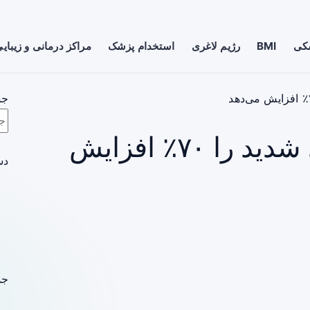
شکی
BMI
رژیم لاغری
استخدام پزشک
مراکز درمانی و زیبای
جس
چاقی خطر عفونت‌های شدید را ۷۰٪ افزایش
دس
جد