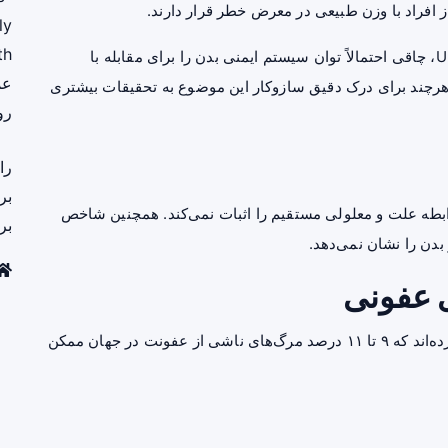
ly
th
به گفته «Mika Kivimäki» از University College London، چاقی احتمالاً توان سیستم ایمنی بدن را برای مقابله با
عم
هرچند برای درک دقیق سازوکار این موضوع به تحقیقات بیشتری
رو
را
بر
ابطه علت و معلولی مستقیم را اثبات نمی‌کند. همچنین شاخص
بر
ی عفونی
با تطبیق داده‌های پژوهش با آمار جهانی، محققان برآورد کرده‌اند که ۹ تا ۱۱ درصد مرگ‌های ناشی از عفونت در جهان ممکن