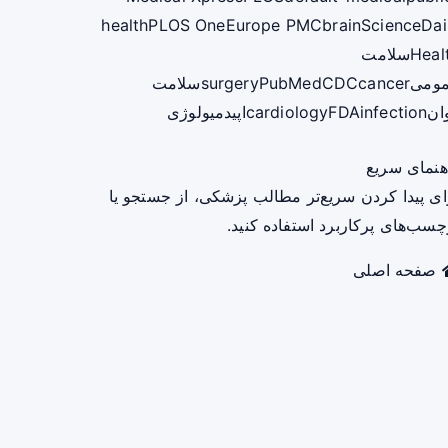
health
PLOS One
Europe PMC
brain
ScienceDai
Heal
سلامت
ومی
cancer
CDC
PubMed
surgery
سلامت
ان
infection
FDA
cardiology
اپیدمیولوژی
هنمای سریع
ای پیدا کردن سریع‌تر مطالب پزشکی، از جستجو یا
چسب‌های پرکاربرد استفاده کنید.
صفحه اصلی