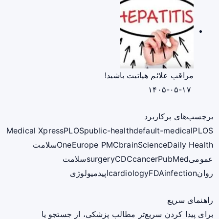
مراقب علائم هپاتیت باشید!
۱۴۰۵-۰۵-۱۷
برچسب‌های پرکاربرد
Medical Xpress
PLOS
public-health
default-medical
PLOS
ScienceDaily Health
brain
Europe PMC
One
سلامت
عمومی
PubMed
cancer
CDC
surgery
سلامت
روان
infection
FDA
cardiology
اپیدمیولوژی
راهنمای سریع
برای پیدا کردن سریع‌تر مطالب پزشکی، از جستجو یا