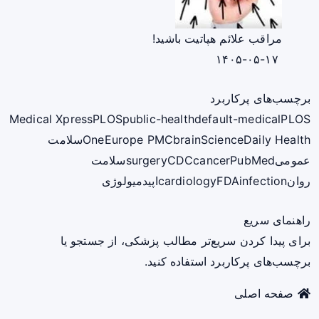
مراقب علائم هپاتیت باشید!
۱۴۰۵-۰۵-۱۷
برچسب‌های پرکاربرد
Medical Xpress
PLOS
public-health
default-medical
PLOS
ScienceDaily Health
brain
Europe PMC
One
سلامت
عمومی
PubMed
cancer
CDC
surgery
سلامت
روان
infection
FDA
cardiology
اپیدمیولوژی
راهنمای سریع
برای پیدا کردن سریع‌تر مطالب پزشکی، از جستجو یا
برچسب‌های پرکاربرد استفاده کنید.
صفحه اصلی