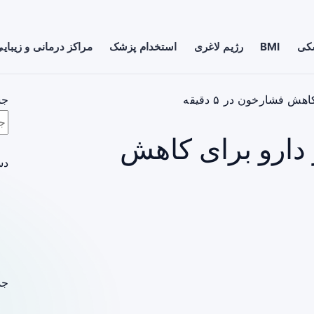
شکی
BMI
رژیم لاغری
استخدام پزشک
مراکز درمانی و زیبای
ش فشارخون در ۵ دقیقه
جس
 دارو برای کاهش
دس
جد