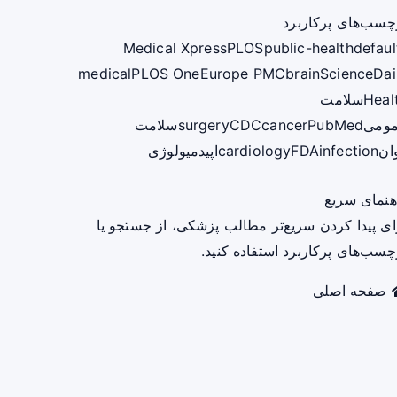
چسب‌های پرکاربرد
Medical Xpress
PLOS
public-health
defaul
medical
PLOS One
Europe PMC
brain
ScienceDai
Heal
سلامت
ومی
PubMed
cancer
CDC
surgery
سلامت
ان
infection
FDA
cardiology
اپیدمیولوژی
هنمای سریع
ای پیدا کردن سریع‌تر مطالب پزشکی، از جستجو یا
چسب‌های پرکاربرد استفاده کنید.
صفحه اصلی